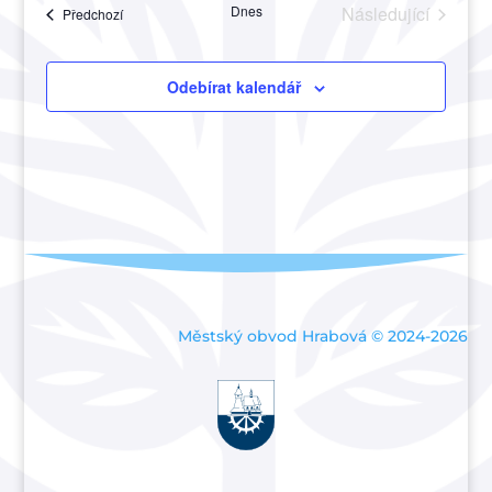
Akce
Dnes
Následující
Akce
Předchozí
a
Akce
zobraze
Akce
Odebírat kalendář
Městský obvod Hrabová © 2024-2026