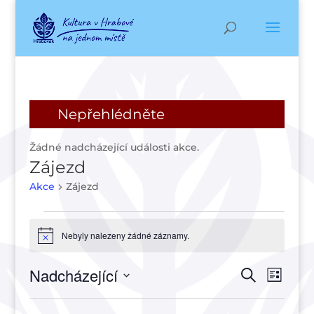
Nepřehlédněte
Žádné nadcházející události akce.
Zájezd
Akce
Zájezd
Akce
Nebyly nalezeny žádné záznamy.
Notice
Navigac
Navi
Nadcházející
Hledat
Seznam
pro
pro
Vyberte
zobr
hledání
datum.