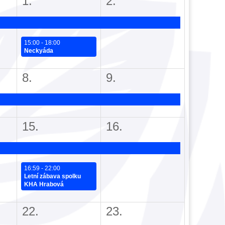
1.
2.
15:00 - 18:00
Neckyáda
8.
9.
15.
16.
16:59 - 22:00
Letní zábava spolku
KHA Hrabová
22.
23.