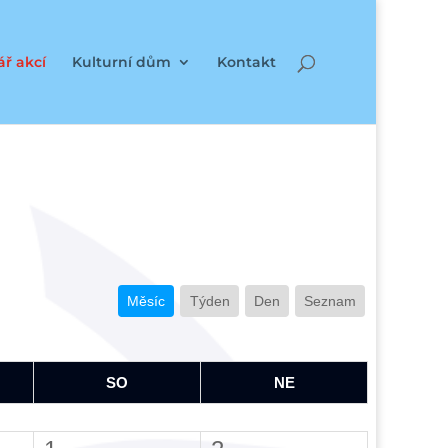
ř akcí
Kulturní dům
Kontakt
Měsíc
Týden
Den
Seznam
SO
NE