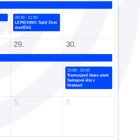
20:30 - 21:50
LETNÍ KINO: Tajný život
mazlíčků
29.
30.
15:00 - 20:00
Tramvajové blues aneb
Swingové léto v
Hrabové
5.
6.