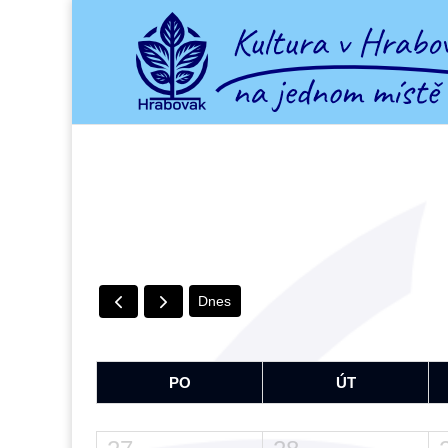
Dnes
PO
ÚT