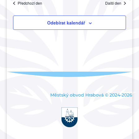
Akce
Předchozí den
Další den
a
zobraze
Akce
Odebírat kalendář
Městský obvod Hrabová © 2024-2026