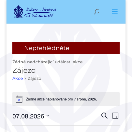
Nepřehlédněte
Žádné nadcházející události akce.
Zájezd
Akce
Zájezd
Akce
for
Žádné akce naplánované pro 7 srpna, 2026.
Notice
7
Navigac
Navi
srpna,
07.08.2026
Hledat
Den
pro
pro
2026
Vyberte
zobr
hledání
datum.