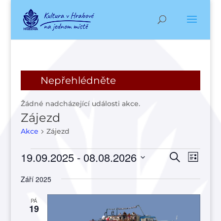
Nepřehlédněte
Žádné nadcházející události akce.
Zájezd
Akce
Zájezd
Akce
Navigac
Navi
19.09.2025
 - 
08.08.2026
Hledat
Seznam
pro
pro
Vyberte
zobr
hledání
Září 2025
datum.
Akce
a
PÁ
zobraze
19
Akce