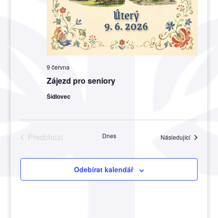
9 června
Zájezd pro seniory
Šídlovec
Předchozí
Dnes
Akce
Následující
Akce
Odebírat kalendář