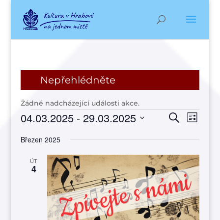
Nepřehlédněte
Žádné nadcházející události akce.
Akce
Navigac
Navi
04.03.2025
 - 
29.03.2025
Hledat
Seznam
pro
pro
Vyberte
zobr
hledání
Březen 2025
datum.
Akce
a
ÚT
zobraze
4
Akce