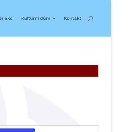
ř akcí
Kulturní dům
Kontakt
Navigace