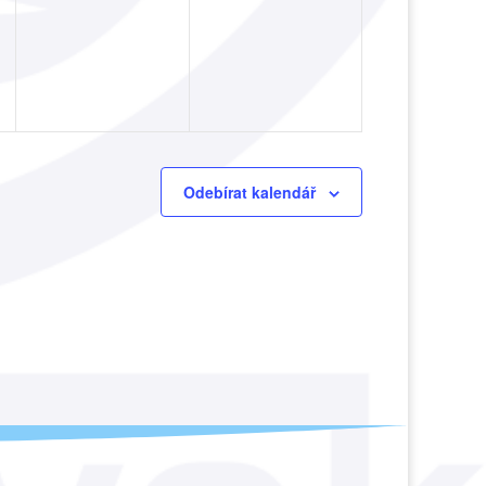
(0),
(0),
Odebírat kalendář