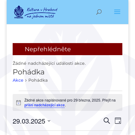
Nepřehlédněte
Žádné nadcházející události akce.
Pohádka
Akce
Pohádka
Akce
Žádné akce naplánované pro 29 března, 2025. Přejít na
for
Notice
příští nadcházející akce
.
29
března,
Navigac
Navi
29.03.2025
Hledat
Den
2025
pro
pro
Vyberte
zobr