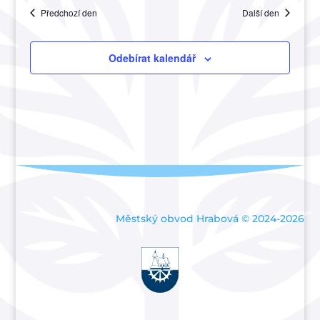
hledání
datum.
Akce
Předchozí den
Další den
a
zobraze
Akce
Odebírat kalendář
Městský obvod Hrabová © 2024-2026