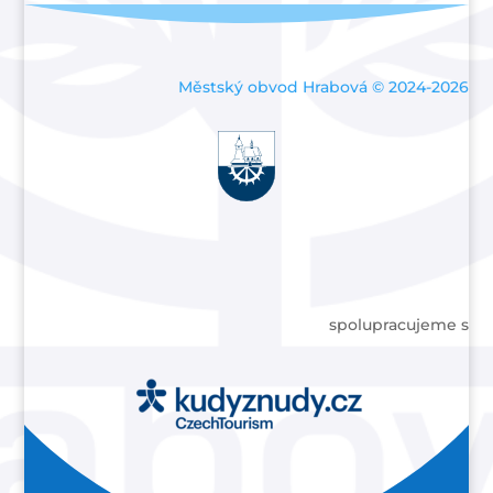
Městský obvod Hrabová © 2024-2026
spolupracujeme s