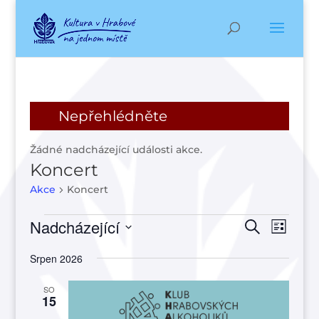
Nepřehlédněte
Žádné nadcházející události akce.
Koncert
Akce
Koncert
Akce
Navigac
Navi
Nadcházející
Hledat
Seznam
pro
pro
Vyberte
zobr
hledání
Srpen 2026
datum.
Akce
a
SO
zobraze
15
Akce