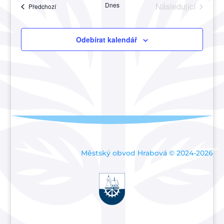
Akce
Dnes
Následující
Akce
Předchozí
a
Akce
zobraze
Akce
Odebírat kalendář
Městský obvod Hrabová © 2024-2026