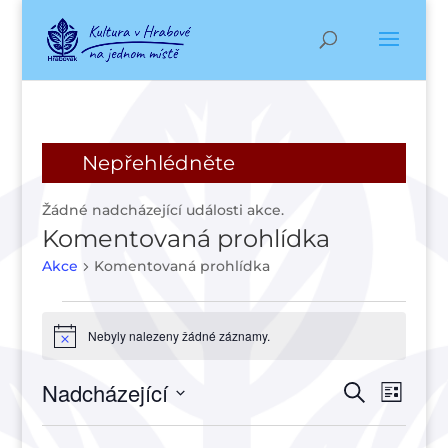
Nepřehlédněte
Žádné nadcházející události akce.
Komentovaná prohlídka
Akce
Komentovaná prohlídka
Akce
Nebyly nalezeny žádné záznamy.
Notice
Navigac
Navi
Nadcházející
Hledat
Seznam
pro
pro
Vyberte
zobr
hledání
datum.