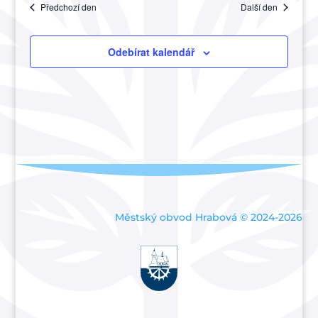
Akce
Předchozí den
Další den
a
zobraze
Akce
Odebírat kalendář
Městský obvod Hrabová © 2024-2026