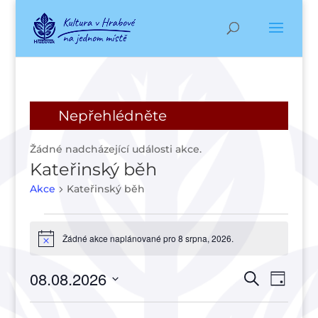
Nepřehlédněte
Žádné nadcházející události akce.
Kateřinský běh
Akce
Kateřinský běh
Akce
for
Žádné akce naplánované pro 8 srpna, 2026.
Notice
8
Navigac
Navi
srpna,
08.08.2026
Hledat
Den
pro
pro
2026
Vyberte
zobr
hledání
datum.