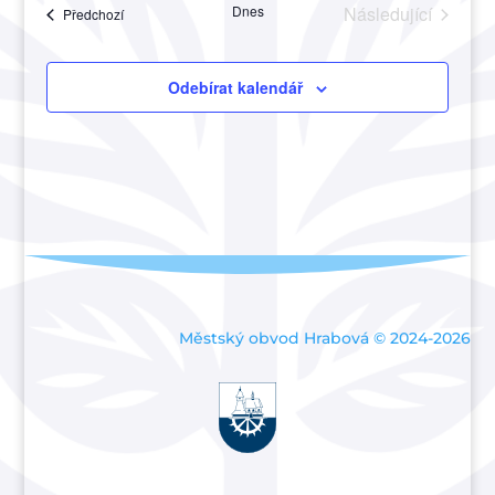
Akce
Dnes
Následující
Akce
Předchozí
a
Akce
zobraze
Akce
Odebírat kalendář
Městský obvod Hrabová © 2024-2026