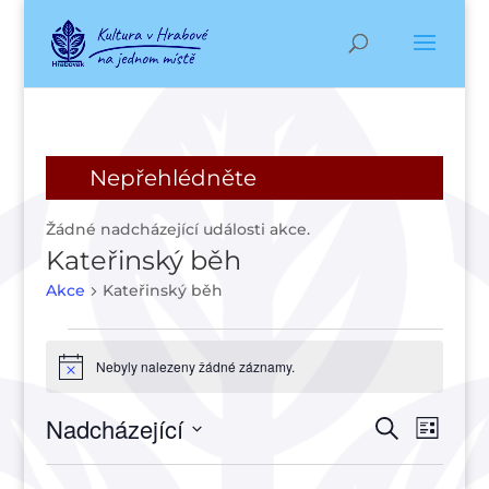
Nepřehlédněte
Žádné nadcházející události akce.
Kateřinský běh
Akce
Kateřinský běh
Akce
Nebyly nalezeny žádné záznamy.
Notice
Navigac
Navi
Nadcházející
Hledat
Seznam
pro
pro
Vyberte
zobr
hledání
datum.