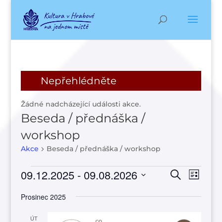
Nepřehlédněte
Žádné nadcházející události akce.
Beseda / přednáška /
workshop
Akce
Beseda / přednáška / workshop
Akce
Navigac
Navi
09.12.2025
 - 
09.08.2026
Hledat
Seznam
pro
pro
Vyberte
zobr
hledání
Prosinec 2025
datum.
Akce
a
ÚT