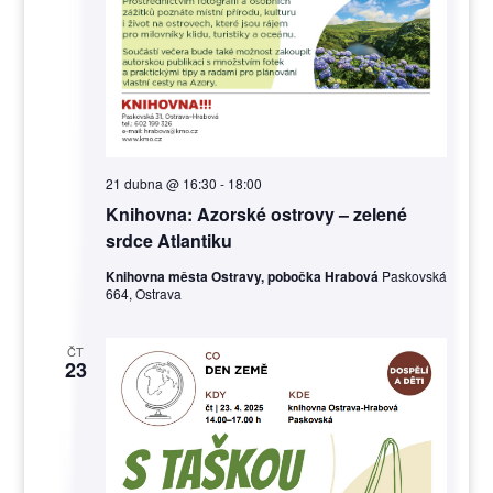
21 dubna @ 16:30
-
18:00
Knihovna: Azorské ostrovy – zelené
srdce Atlantiku
Knihovna města Ostravy, pobočka Hrabová
Paskovská
664, Ostrava
ČT
23