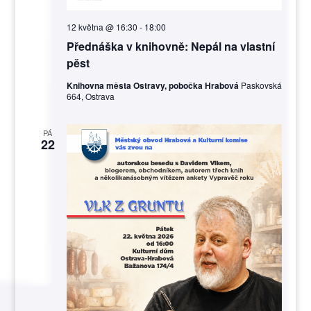
12 května @ 16:30
-
18:00
Přednáška v knihovně: Nepál na vlastní
pěst
Knihovna města Ostravy, pobočka Hrabová
Paskovská
664, Ostrava
PÁ
22