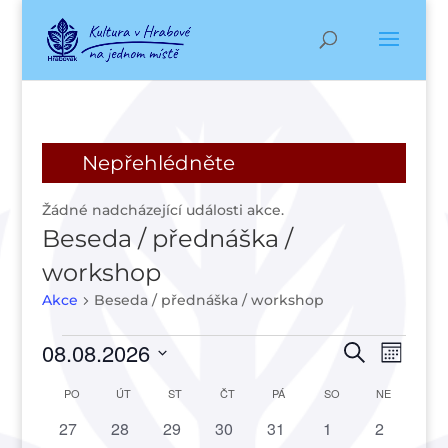
Nepřehlédněte
Žádné nadcházející události akce.
Beseda / přednáška /
workshop
Akce
Beseda / přednáška / workshop
Akce
Navigac
Navi
08.08.2026
Hledat
Měsíc
pro
pro
Vyberte
zobr
Kalendář
PO
PONDĚLÍ
ÚT
ÚTERÝ
ST
STŘEDA
ČT
ČTVRTEK
PÁ
PÁTEK
SO
SOBOTA
NE
NEDĚLE
hledání
datum.
Akce
z
a
0
0
0
0
0
0
0
27
28
29
30
31
1
2