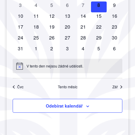
Akce
zobraze
akce
akce
akce
akce
akce
akce
akce
0
0
0
0
0
0
0
3
4
5
6
7
8
9
Akce
akce
akce
akce
akce
akce
akce
akce
0
0
0
0
0
0
0
10
11
12
13
14
15
16
akce
akce
akce
akce
akce
akce
akce
0
0
0
0
0
0
0
17
18
19
20
21
22
23
akce
akce
akce
akce
akce
akce
akce
0
0
0
0
0
0
0
24
25
26
27
28
29
30
akce
akce
akce
akce
akce
akce
akce
0
0
0
0
0
0
0
31
1
2
3
4
5
6
akce
akce
akce
akce
akce
akce
akce
V tento den nejsou žádné události.
Notice
Čvc
Tento měsíc
Zář
Odebírat kalendář