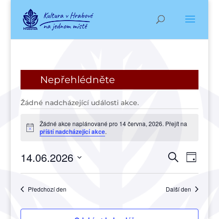
Nepřehlédněte
Žádné nadcházející události akce.
Akce
Žádné akce naplánované pro 14 června, 2026. Přejít na
for
Notice
příští nadcházející akce
.
14
Navigac
Navi
14.06.2026
června,
Hledat
Den
pro
pro
2026
Vyberte
zobr
hledání
datum.
Akce
Předchozí den
Další den
a
zobraze