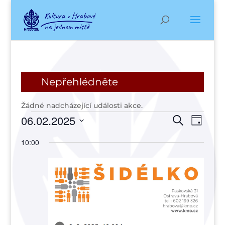
Nepřehlédněte
Žádné nadcházející události akce.
Akce
Navigac
Navi
06.02.2025
Hledat
Den
pro
pro
for
Vyberte
zobr
10:00
hledání
6
datum.
Akce
a
února,
zobraze
2025
Akce