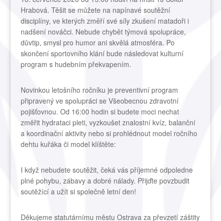
Hrabová. Těšit se můžete na napínavé soutěžní
disciplíny, ve kterých změří své síly zkušení matadoři i
nadšení nováčci. Nebude chybět týmová spolupráce,
důvtip, smysl pro humor ani skvělá atmosféra. Po
skončení sportovního klání bude následovat kulturní
program s hudebním překvapením.
Novinkou letošního ročníku je preventivní program
připravený ve spolupráci se Všeobecnou zdravotní
pojišťovnou. Od 16:00 hodin si budete moci nechat
změřit hydrataci pleti, vyzkoušet znalostní kvíz, balanční
a koordinační aktivity nebo si prohlédnout model ročního
dehtu kuřáka či model klíštěte:
I když nebudete soutěžit, čeká vás příjemné odpoledne
plné pohybu, zábavy a dobré nálady. Přijďte povzbudit
soutěžící a užít si společně letní den!
Děkujeme statutárnímu městu Ostrava za převzetí záštity