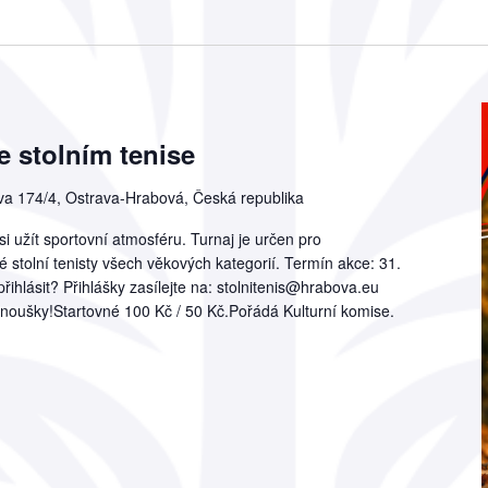
e stolním tenise
a 174/4, Ostrava-Hrabová, Česká republika
o si užít sportovní atmosféru. Turnaj je určen pro
 stolní tenisty všech věkových kategorií. Termín akce: 31.
přihlásit? Přihlášky zasílejte na: stolnitenis@hrabova.eu
noušky!Startovné 100 Kč / 50 Kč.Pořádá Kulturní komise.