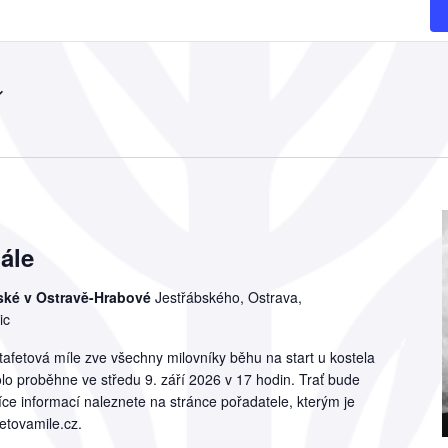
nále
ijské v Ostravě-Hrabové
Jestřábského, Ostrava,
ic
tafetová míle zve všechny milovníky běhu na start u kostela
olo proběhne ve středu 9. září 2026 v 17 hodin. Trať bude
íce informací naleznete na stránce pořadatele, kterým je
etovamile.cz.