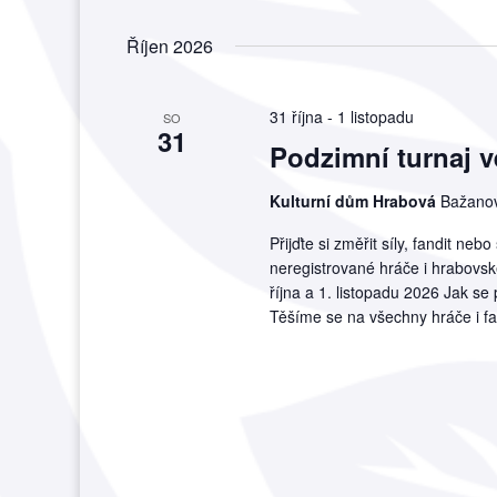
Říjen 2026
31 října
-
1 listopadu
SO
31
Podzimní turnaj v
Kulturní dům Hrabová
Bažanov
Přijďte si změřit síly, fandit neb
neregistrované hráče i hrabovské
října a 1. listopadu 2026 Jak se 
Těšíme se na všechny hráče i fa