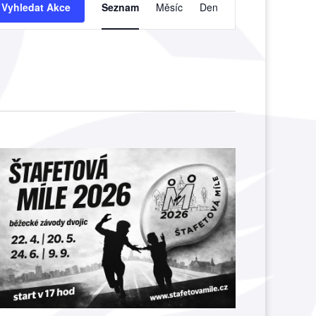
pro
Vyhledat Akce
Seznam
Měsíc
Den
zobrazení
Akce