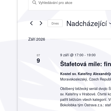
Enter
pro
Keyword.
hledání
Search
a
for
Nadcházející
zobrazení
Akce
Dnes
Akce
by
Vyberte
Keyword.
datum.
Září 2026
9 září @ 17:00
-
19:00
ST
9
Štafetová míle: fi
Kostel sv. Kateřiny Alexandr
Moravskoslezský, Czech Republ
Oblíbený běžecký seriál dvojic Š
sv. Kateřiny v Hrabové. Čtvrté k
patřit běžcům všech kategorií. V
Bokolobka tým Ostrava z.s.: staf