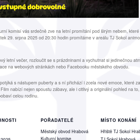
urní komisí vás srdečně zve na letní promítání pod širým nebem, které
átek 29. srpna 2025 od 20:30 hodin promítáme v areálu TJ Sokol animo
ový letní večer, rozloučit se s prázdninami a vychutnat si jedinečnou a
ormace na webových stránkách nebo Facebooku městského obvodu.
potýká s nástupem puberty a s ní přichází i zcela nové emoce, které z
lm nabízí nejen spoustu zábavy, ale i citlivý a originální pohled na to,
obaví celou rodinu.
BNOSTI
POŘADATELÉ
MÍSTO KONÁNÍ
Městský obvod Hrabová
Hřiště TJ Sokol Hr
Kulturní komise
TJ Sokol Hrabová
 2025