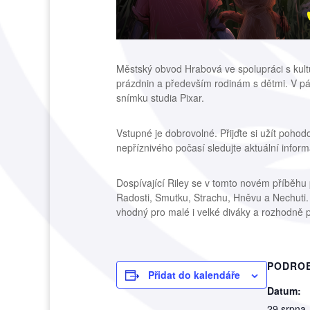
Městský obvod Hrabová ve spolupráci s kult
prázdnin a především rodinám s dětmi. V p
snímku studia Pixar.
Vstupné je dobrovolné. Přijďte si užít pohod
nepříznivého počasí sledujte aktuální inf
Dospívající Riley se v tomto novém příběhu 
Radosti, Smutku, Strachu, Hněvu a Nechuti. Fi
vhodný pro malé i velké diváky a rozhodně p
PODRO
Přidat do kalendáře
Datum:
29 srpna,