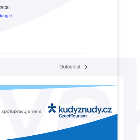
2000
Google
Gulášfest
spolupracujeme s