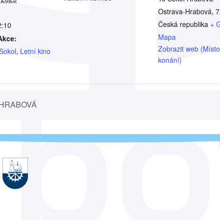
Ostrava-Hrabová
,
7
Česká republika
+ 
2:10
Mapa
Akce:
Zobrazit web (Místo
 Sokol
,
Letní kino
konání)
 HRABOVÁ