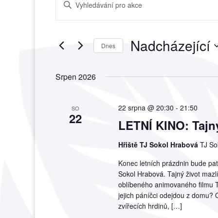
Enter
pro
Keyword.
hledání
Search
a
for
Nadcházející
zobrazení
Akce
Dnes
Akce
by
Vyberte
Keyword.
datum.
Srpen 2026
22 srpna @ 20:30
-
21:50
SO
22
LETNÍ KINO: Tajný
Hřiště TJ Sokol Hrabová
TJ So
Konec letních prázdnin bude patři
Sokol Hrabová. Tajný život mazlí
oblíbeného animovaného filmu Ta
jejich páníčci odejdou z domu?
zvířecích hrdinů, […]