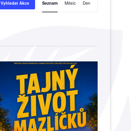
pro
Vyhledat Akce
Seznam
Měsíc
Den
zobrazení
Akce