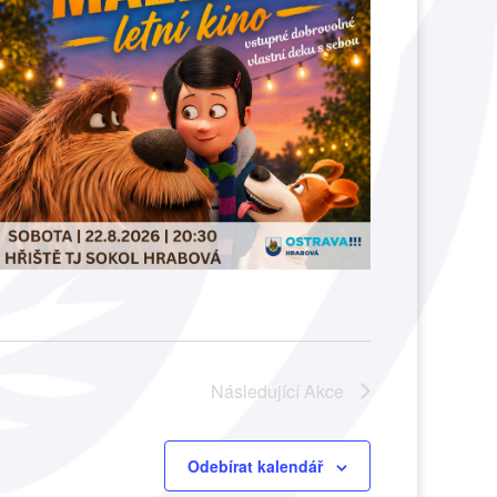
Následující
Akce
Odebírat kalendář