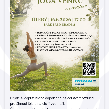
Přijďte si dopřát klidné odpoledne na čerstvém vzduchu,
protáhnout tělo a na chvíli zpomalit.
Čeká nás další jemná lekce jógy vhodná pro každého – i