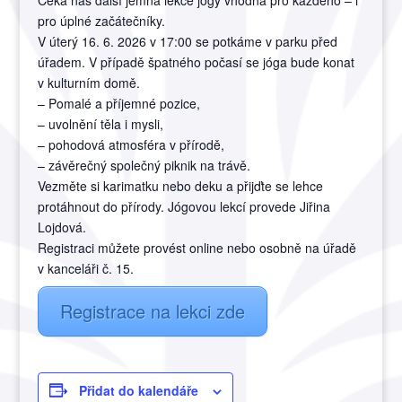
pro úplné začátečníky.
V úterý 16. 6. 2026 v 17:00 se potkáme v parku před
úřadem. V případě špatného počasí se jóga bude konat
v kulturním domě.
–
Pomalé a příjemné pozice,
–
uvolnění těla i mysli,
– pohodová atmosféra v přírodě,
– závěrečný společný piknik na trávě.
Vezměte si karimatku nebo deku a přijďte se lehce
protáhnout do přírody. Jógovou lekcí provede Jiřina
Lojdová.
Registraci můžete provést online nebo osobně na úřadě
v kanceláři č. 15.
Registrace na lekci zde
Přidat do kalendáře