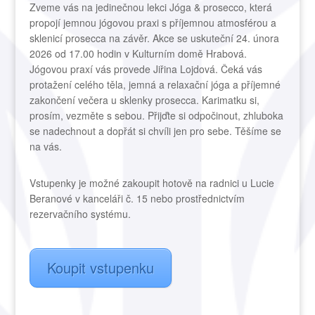
Zveme vás na jedinečnou lekci Jóga & prosecco, která
propojí jemnou jógovou praxi s příjemnou atmosférou a
sklenicí prosecca na závěr. Akce se uskuteční 24. února
2026 od 17.00 hodin v Kulturním domě Hrabová.
Jógovou praxí vás provede Jiřina Lojdová. Čeká vás
protažení celého těla, jemná a relaxační jóga a příjemné
zakončení večera u sklenky prosecca. Karimatku si,
prosím, vezměte s sebou. Přijďte si odpočinout, zhluboka
se nadechnout a dopřát si chvíli jen pro sebe. Těšíme se
na vás.
Vstupenky je možné zakoupit hotově na radnici u Lucie
Beranové v kanceláři č. 15 nebo prostřednictvím
rezervačního systému.
Koupit vstupenku