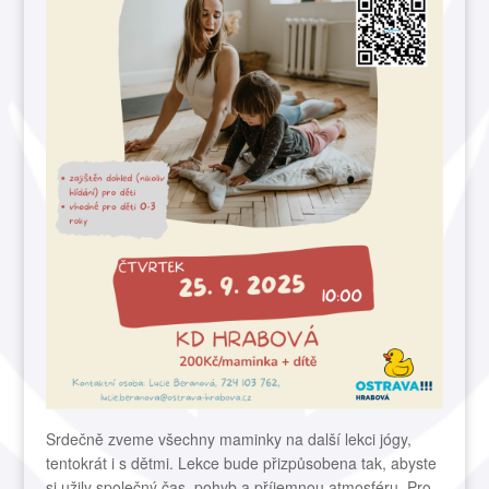
Srdečně zveme všechny maminky na další lekci jógy,
tentokrát i s dětmi. Lekce bude přizpůsobena tak, abyste
si užily společný čas, pohyb a příjemnou atmosféru. Pro