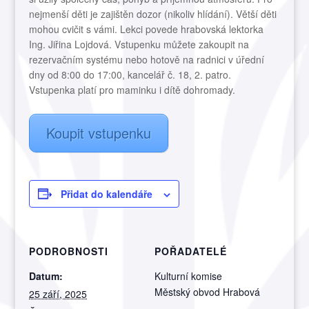
nejmenší děti je zajištěn dozor (nikoliv hlídání). Větší děti
mohou cvičit s vámi. Lekci povede hrabovská lektorka
Ing. Jiřina Lojdová. Vstupenku můžete zakoupit na
rezervačním systému nebo hotově na radnici v úřední
dny od 8:00 do 17:00, kancelář č. 18, 2. patro.
Vstupenka platí pro maminku i dítě dohromady.
Koupit vstupenku
Přidat do kalendáře
PODROBNOSTI
POŘADATELÉ
Datum:
Kulturní komise
Městský obvod Hrabová
25 září, 2025