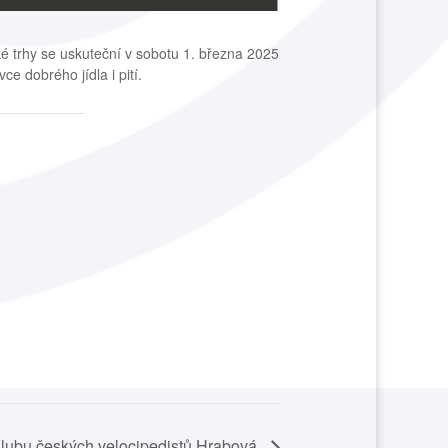
é trhy se uskuteční v sobotu 1. března 2025
e dobrého jídla i pití.
Klubu českých velocipedistů Hrabová