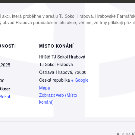
í akci, která proběhne v areálu TJ Sokol Hrabová. Hrabovské Farmářsk
 obvod Hrabová pořadatelem této akce, věříme, že trhy přilákají příznivc
BNOSTI
MÍSTO KONÁNÍ
Hřiště TJ Sokol Hrabová
TJ Sokol Hrabová
 2025
Ostrava-Hrabová
,
72000
Česká republika
+ Google
:00
Mapa
Akce:
Zobrazit web (Místo
 Sokol
konání)
6. ples 