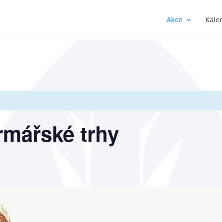
Akce
Kale
rmářské trhy