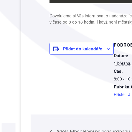
Dovolujeme si Vás informovat o nadcházejíc
v čase od 8 do 16 hodin. I když není městský
PODRO
Přidat do kalendáře
Datum:
1 března,
Čas:
8:00 - 16
Rubrika 
Hřiště TJ
Adéla Elbel: První poločas rozpadu