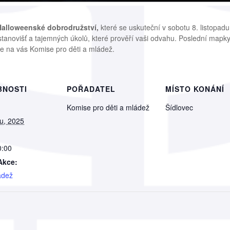
Halloweenské dobrodružství,
které se uskuteční v sobotu 8. listopa
 stanovišť a tajemných úkolů, které prověří vaši odvahu. Poslední mapk
 se na vás Komise pro děti a mládež.
BNOSTI
POŘADATEL
MÍSTO KONÁNÍ
Komise pro děti a mládež
Šídlovec
du, 2025
0:00
Akce:
ádež