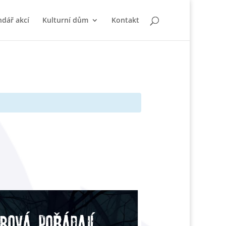
ndář akcí
Kulturní dům
Kontakt