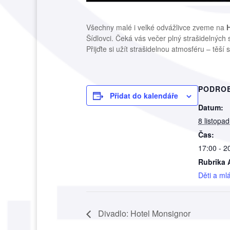
Všechny malé i velké odvážlivce zveme na
Šídlovci. Čeká vás večer plný strašidelných
Přijďte si užít strašidelnou atmosféru – těší
PODRO
Přidat do kalendáře
Datum:
8 listopa
Čas:
17:00 - 2
Rubrika 
Děti a ml
Divadlo: Hotel Monsignor