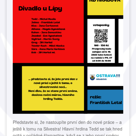
Představte si, že nastoupíte první den do nové práce – a
ještě k tomu na Silvestra! Hlavní hrdina Tedd se tak hned
ocitá v pořádné šlamastice, když se z jeho první směny