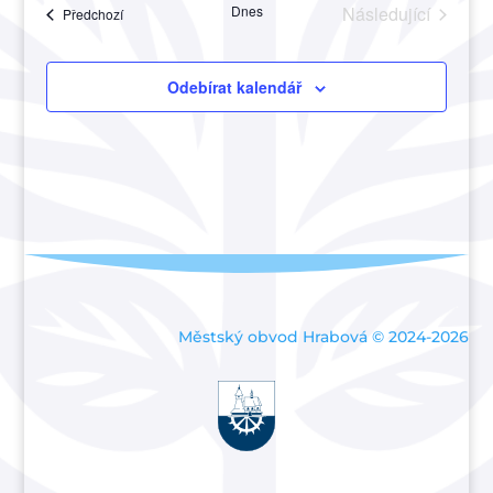
Akce
Dnes
Následující
Akce
Předchozí
a
Akce
zobraze
Akce
Odebírat kalendář
Městský obvod Hrabová © 2024-2026