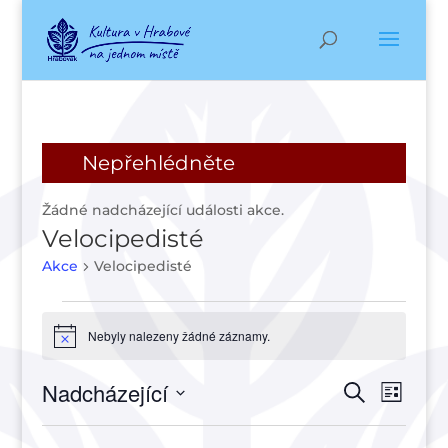
Nepřehlédněte
Žádné nadcházející události akce.
Velocipedisté
Akce
Velocipedisté
Akce
Nebyly nalezeny žádné záznamy.
Notice
Navigac
Navi
Nadcházející
Hledat
Seznam
pro
pro
Vyberte
zobr
hledání
datum.