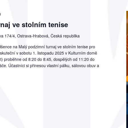
0
naj ve stolním tenise
a 174/4, Ostrava-Hrabová, Česká republika
šence na Malý podzimní turnaj ve stolním tenise pro
uskuteční v sobotu 1. listopadu 2025 v Kulturním domě
et) proběhne od 8:20 do 8:45, dospělých od 11:20 do
áče. Účastníci si přinesou vlastní pálku, sálovou obuv a