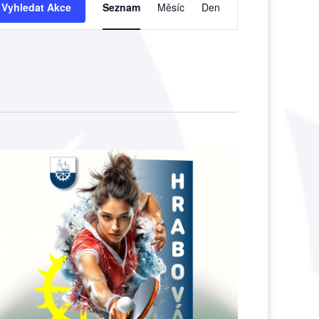
pro
Vyhledat Akce
Seznam
Měsíc
Den
zobrazení
Akce