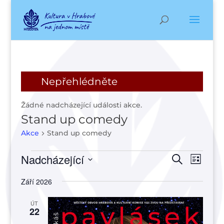
Nepřehlédněte
Žádné nadcházející události akce.
Stand up comedy
Akce
Stand up comedy
Akce
Navigac
Navi
Nadcházející
Hledat
Seznam
pro
pro
Vyberte
zobr
hledání
Září 2026
datum.
Akce
a
ÚT
zobraze
22
Akce