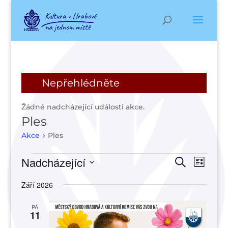
Nepřehlédněte
Žádné nadcházející události akce.
Ples
Akce
Ples
Akce
Navigac
Navi
Nadcházející
Hledat
Seznam
pro
pro
Vyberte
zobr
hledání
Září 2026
datum.
Akce
a
PÁ
zobraze
11
Akce