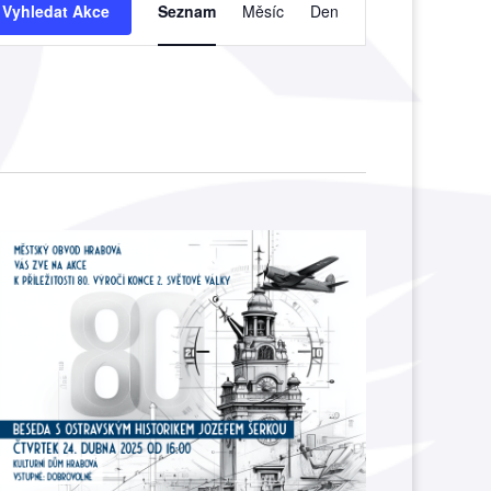
pro
Vyhledat Akce
Seznam
Měsíc
Den
zobrazení
Akce