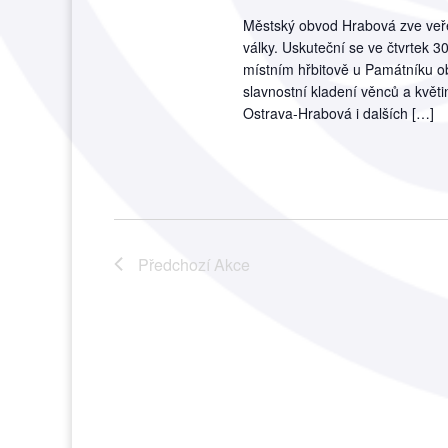
Městský obvod Hrabová zve veřej
války. Uskuteční se ve čtvrtek 
místním hřbitově u Památníku o
slavnostní kladení věnců a květ
Ostrava-Hrabová i dalších […]
Předchozí
Akce