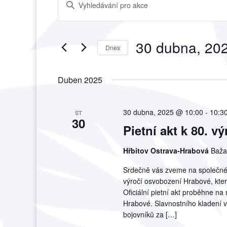
Enter
pro
Keyword.
hledání
Search
a
for
30 dubna, 20
zobrazení
Akce
Dnes
Akce
by
Vyberte
Keyword.
datum.
Duben 2025
30 dubna, 2025 @ 10:00
-
10:3
ST
30
Pietní akt k 80. v
Hřbitov Ostrava-Hrabová
Baža
Srdečně vás zveme na společné 
výročí osvobození Hrabové, kter
Oficiální pietní akt proběhne n
Hrabové. Slavnostního kladení v
bojovníků za […]