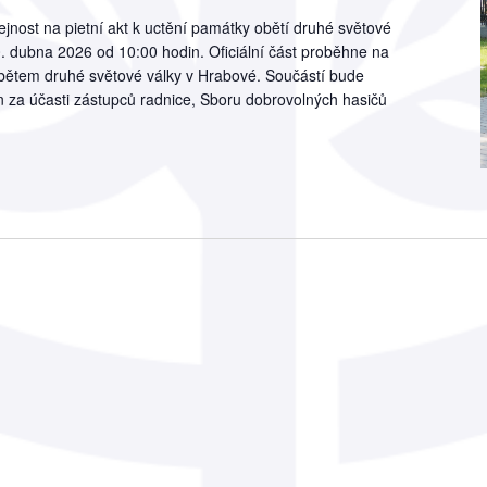
nost na pietní akt k uctění památky obětí druhé světové
30. dubna 2026 od 10:00 hodin. Oficiální část proběhne na
bětem druhé světové války v Hrabové. Součástí bude
in za účasti zástupců radnice, Sboru dobrovolných hasičů