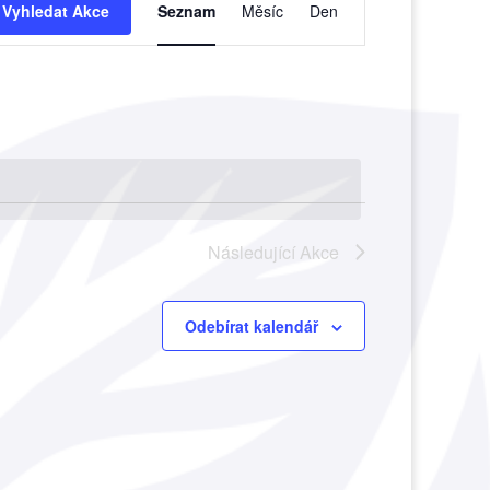
pro
Vyhledat Akce
Seznam
Měsíc
Den
zobrazení
Akce
Následující
Akce
Odebírat kalendář