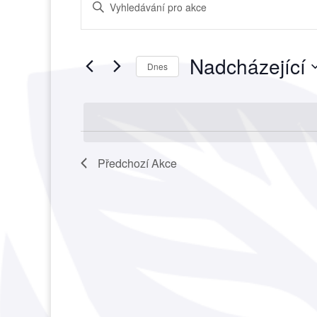
Enter
pro
Keyword.
hledání
Search
a
for
Nadcházející
zobrazení
Akce
Dnes
Akce
by
Vyberte
Keyword.
datum.
Předchozí
Akce