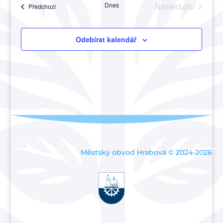
Akce
Dnes
Následující
Akce
Předchozí
a
Akce
zobraze
Akce
Odebírat kalendář
Městský obvod Hrabová © 2024-2026