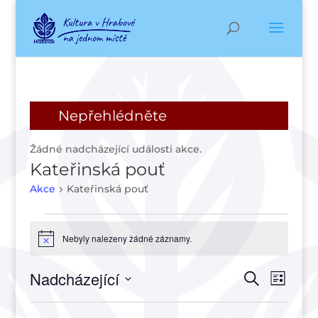
Nepřehlédněte
Žádné nadcházející události akce.
Kateřinská pouť
Akce
Kateřinská pouť
Akce
Nebyly nalezeny žádné záznamy.
Notice
Navigac
Navi
Nadcházející
Hledat
Seznam
pro
pro
Vyberte
zobr
hledání
datum.