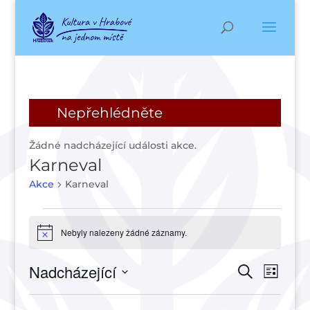
Nepřehlédněte
Žádné nadcházející události akce.
Karneval
Akce
Karneval
Akce
Nebyly nalezeny žádné záznamy.
Notice
Navigac
Navi
Nadcházející
Hledat
Seznam
pro
pro
Vyberte
zobr
hledání
datum.