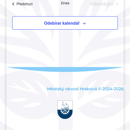
Akce
Dnes
Následující
Akce
Předchozí
a
Akce
zobraze
Akce
Odebírat kalendář
Městský obvod Hrabová © 2024-2026