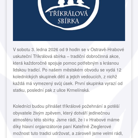
V sobotu 3. ledna 2026 od 9 hodin se v Ostravě-Hrabové
uskuteční Tříkrálová sbírka – tradiční dobročinná akce,
která každoročně spojuje pomoc potřebným s krásnou
lidskou tradicí. Po našem městském obvodu se vydá 12
kolednických skupinek dětí a jejich vedoucích, z nichž
každá má vymezený svůj úsek. První skupinka vyrazí od
statku, poslední pak z ulice Krmelínská.
Koledníci budou přinášet tříkrálové požehnání a potěší
obyvatele živým zpěvem, který dotváří jedinečnou
atmosféru této sbírky. Jsme rádi, že i v Hrabové máme
díky hlavní organizátorce paní Kateřině Zieglerové
možnost tuto tradici udržovat, a zároveň jsme velmi rádi,