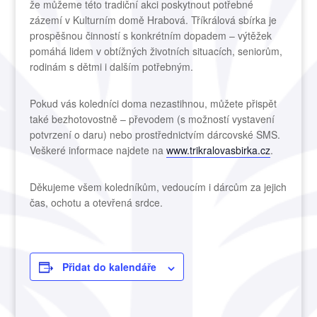
že můžeme této tradiční akci poskytnout potřebné
zázemí v Kulturním domě Hrabová. Tříkrálová sbírka je
prospěšnou činností s konkrétním dopadem – výtěžek
pomáhá lidem v obtížných životních situacích, seniorům,
rodinám s dětmi i dalším potřebným.
Pokud vás koledníci doma nezastihnou, můžete přispět
také bezhotovostně – převodem (s možností vystavení
potvrzení o daru) nebo prostřednictvím dárcovské SMS.
Veškeré informace najdete na
www.trikralovasbirka.cz
.
Děkujeme všem koledníkům, vedoucím i dárcům za jejich
čas, ochotu a otevřená srdce.
Přidat do kalendáře