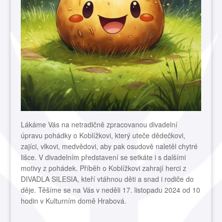
Lákáme Vás na netradičně zpracovanou divadelní
úpravu pohádky o Koblížkovi, který uteče dědečkovi,
zajíci, vlkovi, medvědovi, aby pak osudově naletěl chytré
lišce. V divadelním představení se setkáte i s dalšími
motivy z pohádek. Příběh o Koblížkovi zahrají herci z
DIVADLA SILESIA, kteří vtáhnou děti a snad i rodiče do
děje. Těšíme se na Vás v neděli 17. listopadu 2024 od 10
hodin v Kulturním domě Hrabová.