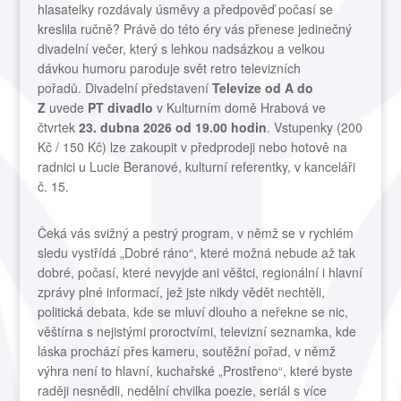
hlasatelky rozdávaly úsměvy a předpověď počasí se
kreslila ručně? Právě do této éry vás přenese jedinečný
divadelní večer, který s lehkou nadsázkou a velkou
dávkou humoru paroduje svět retro televizních
pořadů. Divadelní představení
Televize od A do
Z
uvede
PT divadlo
v Kulturním domě Hrabová ve
čtvrtek
23. dubna 2026 od 19.00 hodin
. Vstupenky (200
Kč / 150 Kč) lze zakoupit v předprodeji nebo hotově na
radnici u Lucie Beranové, kulturní referentky, v kanceláři
č. 15.
Čeká vás svižný a pestrý program, v němž se v rychlém
sledu vystřídá „Dobré ráno“, které možná nebude až tak
dobré, počasí, které nevyjde ani věštci, regionální i hlavní
zprávy plné informací, jež jste nikdy vědět nechtěli,
politická debata, kde se mluví dlouho a neřekne se nic,
věštírna s nejistými proroctvími, televizní seznamka, kde
láska prochází přes kameru, soutěžní pořad, v němž
výhra není to hlavní, kuchařské „Prostřeno“, které byste
raději nesnědli, nedělní chvilka poezie, seriál s více