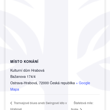
MÍSTO KONÁNÍ
Kulturní dům Hrabová
Bažanova 174/4
Ostrava-Hrabová
,
72000
Česká republika
+ Google
Mapa
Štafetová míle:
Tramvajové blues aneb Swingové léto v
Hrabové
finále